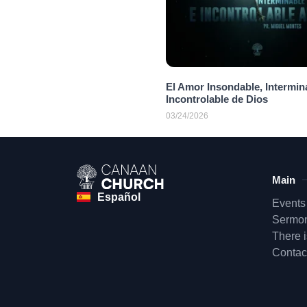
El Amor Insondable, Intermin
Incontrolable de Dios
03/24/2026
Main
Español
Events
Sermo
There 
Contac