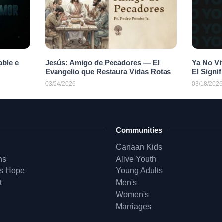
able e
Jesús: Amigo de Pecadores — El
Ya No Vi
Evangelio que Restaura Vidas Rotas
El Signi
03/24/2026
03/18/202
Communities
Canaan Kids
ns
Alive Youth
is Hope
Young Adults
t
Men's
Women's
Marriages